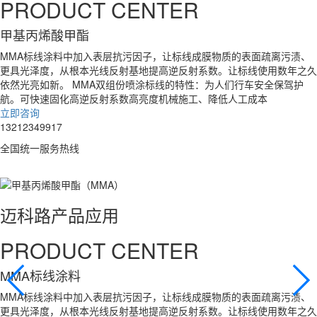
PRODUCT CENTER
甲基丙烯酸甲酯
MMA标线涂料中加入表层抗污因子，让标线成膜物质的表面疏离污渍、
更具光泽度，从根本光线反射基地提高逆反射系数。让标线使用数年之久
依然光亮如新。 MMA双组份喷涂标线的特性：为人们行车安全保驾护
航。可快速固化高逆反射系数高亮度机械施工、降低人工成本
立即咨询
13212349917
全国统一服务热线
迈科路产品应用
PRODUCT CENTER
MMA标线涂料
MMA标线涂料中加入表层抗污因子，让标线成膜物质的表面疏离污渍、
更具光泽度，从根本光线反射基地提高逆反射系数。让标线使用数年之久