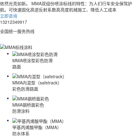
依然光亮如新。 MMA双组份喷涂标线的特性：为人们行车安全保驾护
航。可快速固化高逆反射系数高亮度机械施工、降低人工成本
立即咨询
13212349917
全国统一服务热线
MMA喷涂型彩色防滑
路面
MMA内混型（safetrack）
彩色防滑路面
MMA钢桥面彩色
防滑涂料
甲基丙烯酸甲酯（MMA）
防水体系